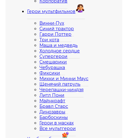
Корпоратив
Герои мультфильмов
Винни-Пух
Синий трактор
Гарри Поттер
Три кота
Маша и медведь
Холодное сердце
Супергерои
Смешарики
Чебурашка
Фиксики
Микки и Минни Маус
Щенячий патруль
Черепашки-ниндзя
Литл Пони
Майнкрафт
Бравл Старс
Динозавры
Барбоскины
Герои в масках
Все мультгерои