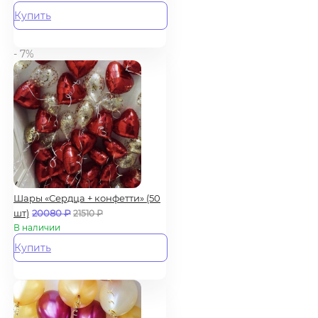
Купить
- 7%
Шары «Сердца + конфетти» (50
шт)
20080
₽
21510
₽
В наличии
Купить