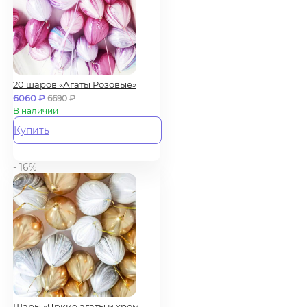
20 шаров «Агаты Розовые»
6060
₽
6690
₽
В наличии
Купить
- 16%
Шары «Яркие агаты и хром