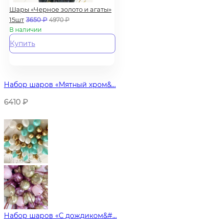
Шары «Черное золото и агаты»
15шт
3650
₽
4970
₽
В наличии
Купить
Набор шаров «Мятный хром&...
6410
₽
Набор шаров «С дождиком&#...