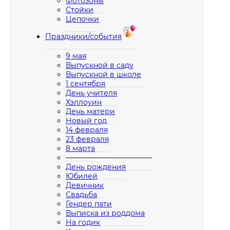
Фотозоны
Стойки
Цепочки
Праздники/события
9 мая
Выпускной в саду
Выпускной в школе
1 сентября
День учителя
Хэллоуин
День матери
Новый год
14 февраля
23 февраля
8 марта
————————————
День рождения
Юбилей
Девичник
Свадьба
Гендер пати
Выписка из роддома
На годик