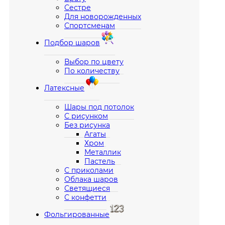
Сестре
Для новорожденных
Спортсменам
Подбор шаров
Выбор по цвету
По количеству
Латексные
Шары под потолок
С рисунком
Без рисунка
Агаты
Хром
Металлик
Пастель
С приколами
Облака шаров
Светящиеся
С конфетти
Фольгированные