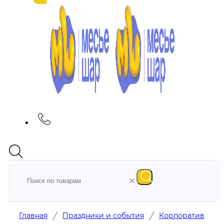
Поиск
/
/
Главная
Праздники и события
Корпоратив