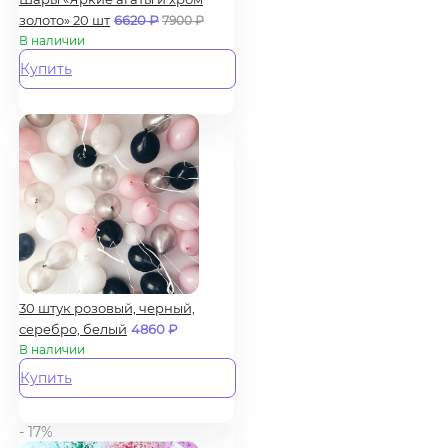
золото» 20 шт
6620
₽
7900
₽
В наличии
Купить
30 штук розовый, черный,
серебро, белый
4860
₽
В наличии
Купить
- 17%