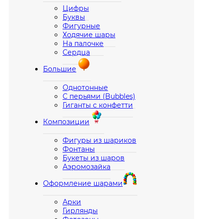
Цифры
Буквы
Фигурные
Ходячие шары
На палочке
Сердца
Большие
Однотонные
С перьями (Bubbles)
Гиганты с конфетти
Композиции
Фигуры из шариков
Фонтаны
Букеты из шаров
Аэромозайка
Оформление шарами
Арки
Гирлянды