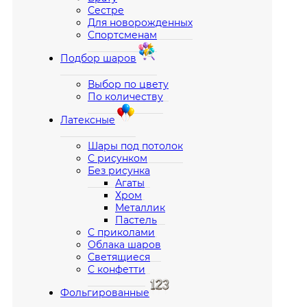
Сестре
Для новорожденных
Спортсменам
Подбор шаров
Выбор по цвету
По количеству
Латексные
Шары под потолок
С рисунком
Без рисунка
Агаты
Хром
Металлик
Пастель
С приколами
Облака шаров
Светящиеся
С конфетти
Фольгированные