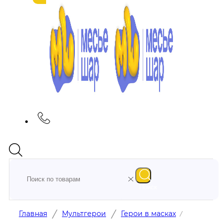
Поиск
/
/
Главная
Мультгерои
Герои в масках
/