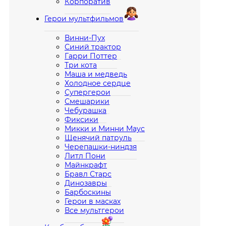
Корпоратив
Герои мультфильмов
Винни-Пух
Синий трактор
Гарри Поттер
Три кота
Маша и медведь
Холодное сердце
Супергерои
Смешарики
Чебурашка
Фиксики
Микки и Минни Маус
Щенячий патруль
Черепашки-ниндзя
Литл Пони
Майнкрафт
Бравл Старс
Динозавры
Барбоскины
Герои в масках
Все мультгерои