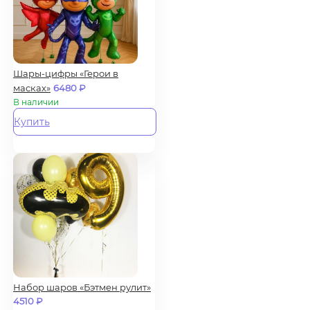
Шары-цифры «Герои в
масках»
6480
₽
В наличии
Купить
Набор шаров «Бэтмен рулит»
4510
₽