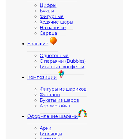
Цифры
Буквы
Фигурные
Ходячие шары
На палочке
Сердца
Большие
Однотонные
С перьями (Bubbles)
Гиганты с конфетти
Композиции
Фигуры из шариков
Фонтаны
Букеты из шаров
Аэромозайка
Оформление шарами
Арки
Гирлянды