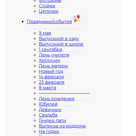
Фотозоны
Стойки
Цепочки
Праздники/события
9 мая
Выпускной в саду
Выпускной в школе
1 сентября
День учителя
Хэллоуин
День матери
Новый год
14 февраля
23 февраля
8 марта
————————————
День рождения
Юбилей
Девичник
Свадьба
Гендер пати
Выписка из роддома
На годик