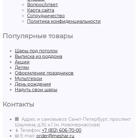
Вопрос/ответ
Карта сайта
Сотрудничество
Политика конфиденциальности
Популярные товары
Шары под потолок
Выписка из роддома
Акции
Детям
Оформление праздников
Мультгерои
День рождения
Надуть свои шары
Контакты
🏢 Адрес и самовывоз: Санкт-Петербург, проспект
Шаумяна, д.10, к.1 (м. Новочеркасская)
📱 Телефон:
+7 (812) 606-70-00
📧 E-mail:
order@meshar.ru