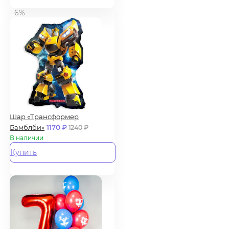
- 6%
Шар «Трансформер
Бамблби»
1170
₽
1240
₽
В наличии
Купить