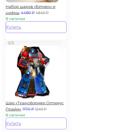
Набор шаров «Бэтмен» и
цифры
4480
₽
4840
₽
В наличии
Купить
- 6%
Шар «Трансформер Оптимус
Прайм»
1170
₽
1240
₽
В наличии
Купить