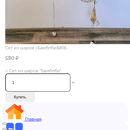
Сет из шаров «Бамблби&#18...
5310
₽
Сет из шаров "Бамблби"
Купить
Главная