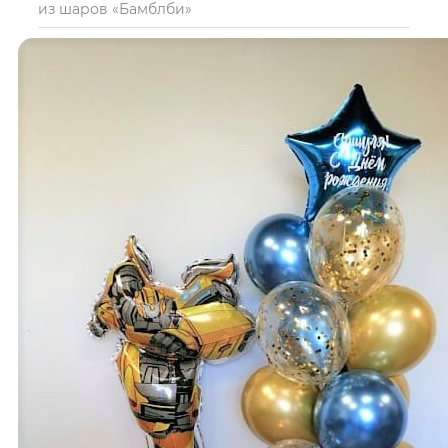
из шаров «Бамблби»