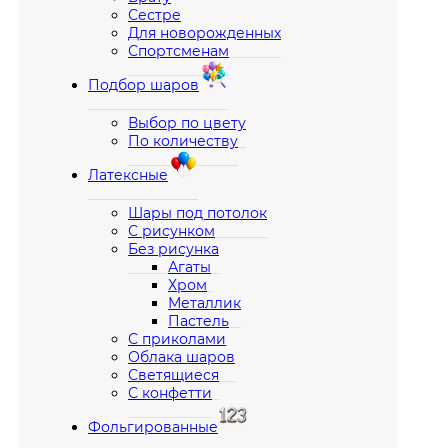
Сестре
Для новорожденных
Спортсменам
Подбор шаров
Выбор по цвету
По количеству
Латексные
Шары под потолок
С рисунком
Без рисунка
Агаты
Хром
Металлик
Пастель
С приколами
Облака шаров
Светящиеся
С конфетти
Фольгированные