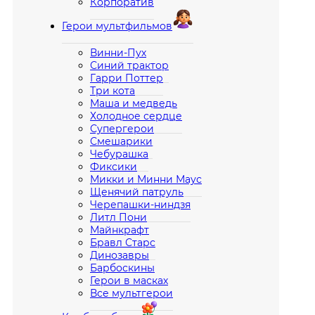
Корпоратив
Герои мультфильмов
Винни-Пух
Синий трактор
Гарри Поттер
Три кота
Маша и медведь
Холодное сердце
Супергерои
Смешарики
Чебурашка
Фиксики
Микки и Минни Маус
Щенячий патруль
Черепашки-ниндзя
Литл Пони
Майнкрафт
Бравл Старс
Динозавры
Барбоскины
Герои в масках
Все мультгерои