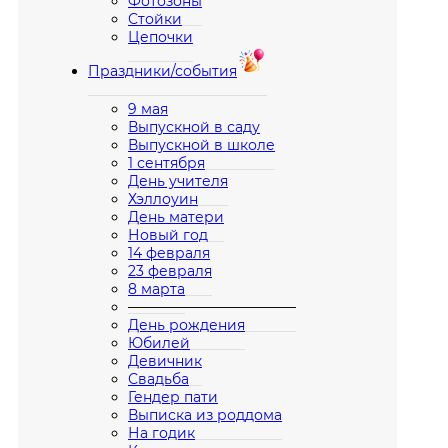
Фотозоны
Стойки
Цепочки
Праздники/события
9 мая
Выпускной в саду
Выпускной в школе
1 сентября
День учителя
Хэллоуин
День матери
Новый год
14 февраля
23 февраля
8 марта
————————————
День рождения
Юбилей
Девичник
Свадьба
Гендер пати
Выписка из роддома
На годик