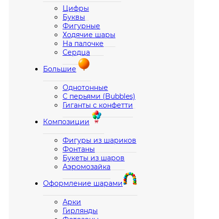
Цифры
Буквы
Фигурные
Ходячие шары
На палочке
Сердца
Большие
Однотонные
С перьями (Bubbles)
Гиганты с конфетти
Композиции
Фигуры из шариков
Фонтаны
Букеты из шаров
Аэромозайка
Оформление шарами
Арки
Гирлянды