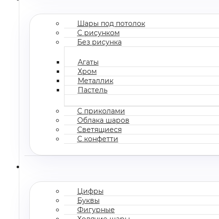
Шары под потолок
С рисунком
Без рисунка
Агаты
Хром
Металлик
Пастель
С приколами
Облака шаров
Светящиеся
С конфетти
Цифры
Буквы
Фигурные
Ходячие шары