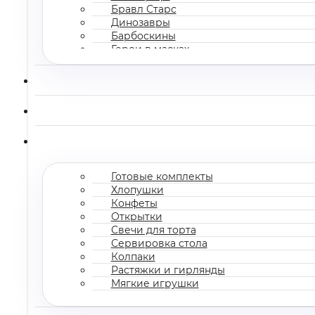
Бравл Старс
Динозавры
Барбоскины
Герои в масках
Все мультгерои
Готовые комплекты
Хлопушки
Конфеты
Открытки
Свечи для торта
Сервировка стола
Колпаки
Растяжки и гирлянды
Мягкие игрушки