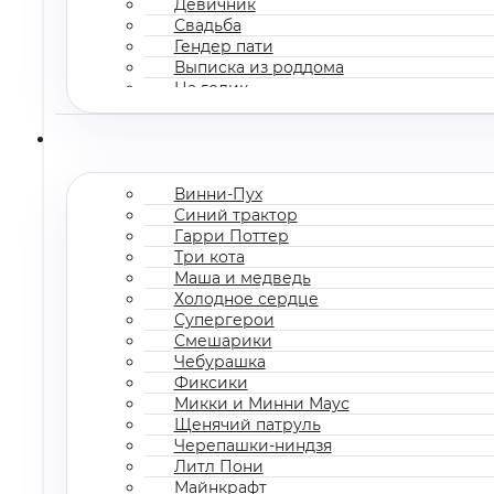
Девичник
Свадьба
Гендер пати
Выписка из роддома
На годик
Корпоратив
Винни-Пух
Синий трактор
Гарри Поттер
Три кота
Маша и медведь
Холодное сердце
Супергерои
Смешарики
Чебурашка
Фиксики
Микки и Минни Маус
Щенячий патруль
Черепашки-ниндзя
Литл Пони
Майнкрафт