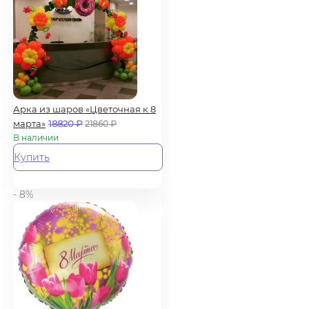
Арка из шаров «Цветочная к 8
марта»
18820
₽
21860
₽
В наличии
Купить
- 8%