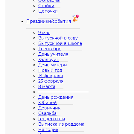
Фотозоны
Стойки
Цепочки
Праздники/события
9 мая
Выпускной в саду
Выпускной в школе
1 сентября
День учителя
Хэллоуин
День матери
Новый год
14 февраля
23 февраля
8 марта
————————————
День рождения
Юбилей
Девичник
Свадьба
Гендер пати
Выписка из роддома
На годик