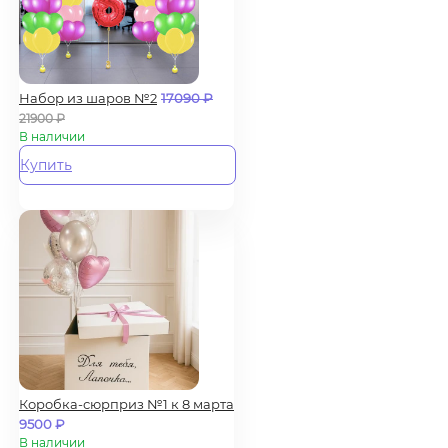
Набор из шаров №2
17090
₽
21900
₽
В наличии
Купить
Коробка-сюрприз №1 к 8 марта
9500
₽
В наличии