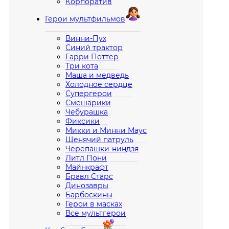
Корпоратив
Герои мультфильмов
Винни-Пух
Синий трактор
Гарри Поттер
Три кота
Маша и медведь
Холодное сердце
Супергерои
Смешарики
Чебурашка
Фиксики
Микки и Минни Маус
Щенячий патруль
Черепашки-ниндзя
Литл Пони
Майнкрафт
Бравл Старс
Динозавры
Барбоскины
Герои в масках
Все мультгерои