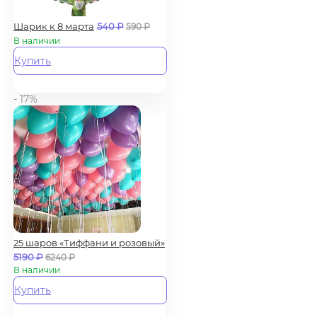
Шарик к 8 марта
540
₽
590
₽
В наличии
Купить
- 17%
25 шаров «Тиффани и розовый»
5190
₽
6240
₽
В наличии
Купить