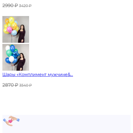
2990
₽
3420
₽
Шары «Комплимент мужчине&...
2870
₽
3540
₽