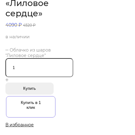
«Лиловое
сердце»
4090
₽
4520
₽
в наличии
Облачко из шаров
"Лиловое сердце"
Купить
Купить в 1
клик
В избранное