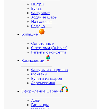
Цифры
Буквы
Фигурные
Ходячие шары
На палочке
Сердца
Большие
Однотонные
С перьями (Bubbles)
Гиганты с конфетти
Композиции
Фигуры из шариков
Фонтаны
Букеты из шаров
Аэромозайка
Оформление шарами
Арки
Гирлянды