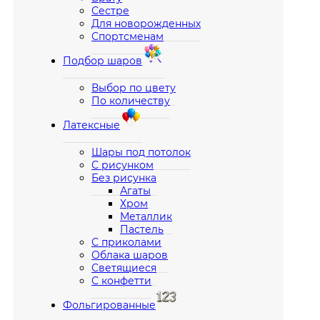
Сестре
Для новорожденных
Спортсменам
Подбор шаров
Выбор по цвету
По количеству
Латексные
Шары под потолок
С рисунком
Без рисунка
Агаты
Хром
Металлик
Пастель
С приколами
Облака шаров
Светящиеся
С конфетти
Фольгированные