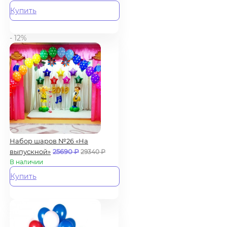
Купить
- 12%
Набор шаров №26 «На
выпускной»
25690
₽
29340
₽
В наличии
Купить