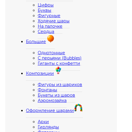
Цифры
Буквы
Фигурные
Ходячие шары
На палочке
Сердца
Большие
Однотонные
С перьями (Bubbles)
Гиганты с конфетти
Композиции
Фигуры из шариков
Фонтаны
Букеты из шаров
Аэромозайка
Оформление шарами
Арки
Гирлянды