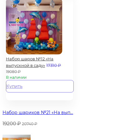
Набор шаров №12 «На
выпускной в саду»
17310
₽
19080
₽
В наличии
Купить
Набор шариков №21 «На вып...
19200
₽
20740
₽