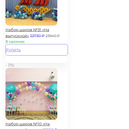
Набор шаров №31 «На
выпускной»
22730
₽
23940
₽
В наличии
Купить
- 11%
Набор шаров №10 «На