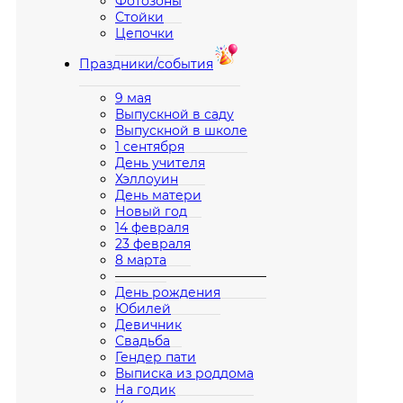
Фотозоны
Стойки
Цепочки
Праздники/события
9 мая
Выпускной в саду
Выпускной в школе
1 сентября
День учителя
Хэллоуин
День матери
Новый год
14 февраля
23 февраля
8 марта
————————————
День рождения
Юбилей
Девичник
Свадьба
Гендер пати
Выписка из роддома
На годик