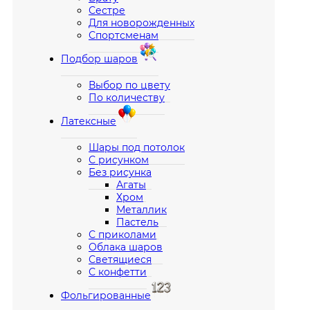
Сестре
Для новорожденных
Спортсменам
Подбор шаров
Выбор по цвету
По количеству
Латексные
Шары под потолок
С рисунком
Без рисунка
Агаты
Хром
Металлик
Пастель
С приколами
Облака шаров
Светящиеся
С конфетти
Фольгированные