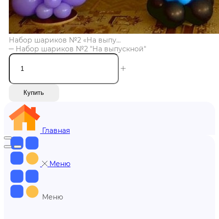
Набор шариков №2 «На выпу...
Набор шариков №2 "На выпускной"
Купить
Главная
Меню
Меню