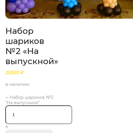
Набор
шариков
№2 «На
выпускной»
20520
₽
в наличии
Набор шариков №2
"На выпускной"