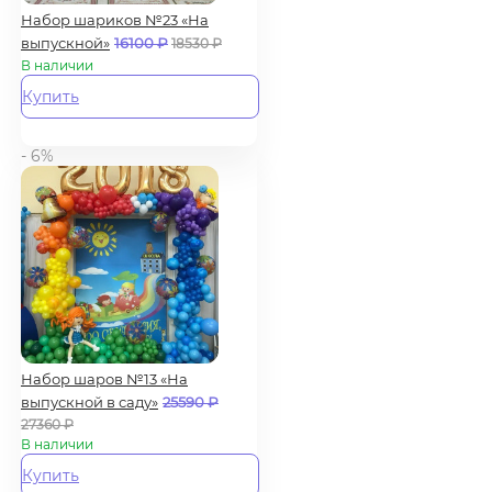
Набор шариков №23 «На
выпускной»
16100
₽
18530
₽
В наличии
Купить
- 6%
Набор шаров №13 «На
выпускной в саду»
25590
₽
27360
₽
В наличии
Купить