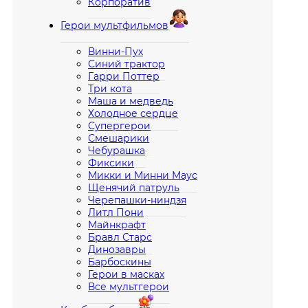
Корпоратив
Герои мультфильмов
Винни-Пух
Синий трактор
Гарри Поттер
Три кота
Маша и медведь
Холодное сердце
Супергерои
Смешарики
Чебурашка
Фиксики
Микки и Минни Маус
Щенячий патруль
Черепашки-ниндзя
Литл Пони
Майнкрафт
Бравл Старс
Динозавры
Барбоскины
Герои в масках
Все мультгерои