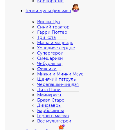
Корпоратив
Герои мультфильмов
Винни-Пух
Синий трактор
Гарри Поттер
Три кота
Маша и медведь
Холодное сердце
Супергерои
Смешарики
Чебурашка
Фиксики
Микки и Минни Маус
Щенячий патруль
Черепашки-ниндзя
Литл Пони
Майнкрафт
Бравл Старс
Динозавры
Барбоскины
Герои в масках
Все мультгерои