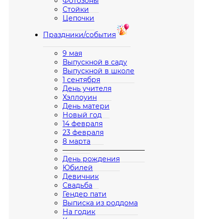
Фотозоны
Стойки
Цепочки
Праздники/события
9 мая
Выпускной в саду
Выпускной в школе
1 сентября
День учителя
Хэллоуин
День матери
Новый год
14 февраля
23 февраля
8 марта
————————————
День рождения
Юбилей
Девичник
Свадьба
Гендер пати
Выписка из роддома
На годик