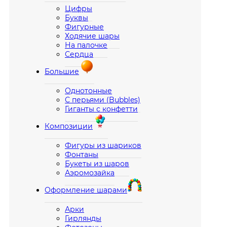
Цифры
Буквы
Фигурные
Ходячие шары
На палочке
Сердца
Большие
Однотонные
С перьями (Bubbles)
Гиганты с конфетти
Композиции
Фигуры из шариков
Фонтаны
Букеты из шаров
Аэромозайка
Оформление шарами
Арки
Гирлянды