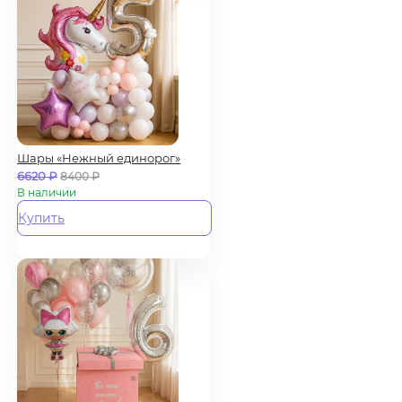
Шары «Нежный единорог»
6620
₽
8400
₽
В наличии
Купить