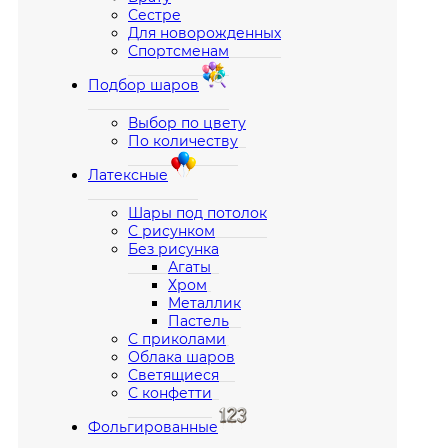
Сестре
Для новорожденных
Спортсменам
Подбор шаров
Выбор по цвету
По количеству
Латексные
Шары под потолок
С рисунком
Без рисунка
Агаты
Хром
Металлик
Пастель
С приколами
Облака шаров
Светящиеся
С конфетти
Фольгированные