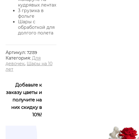
кудрявых лентах
3 грузика в
фольге
Шары с
обработкой для
долгого полета
Артикул:
72139
Категория:
Для
девочек
,
Шары на 10
лет
Добавьте к
заказу цветы и
получите на
них скидку в
10%!