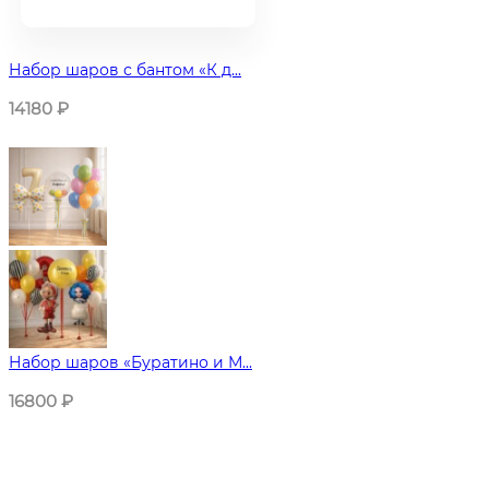
Набор шаров с бантом «К д...
14180
₽
Набор шаров «Буратино и М...
16800
₽