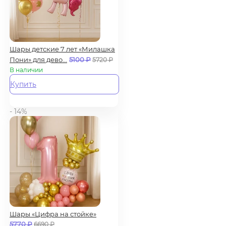
Шары детские 7 лет «Милашка
Пони» для дево...
5100
₽
5720
₽
В наличии
Купить
- 14%
Шары «Цифра на стойке»
5770
₽
6690
₽