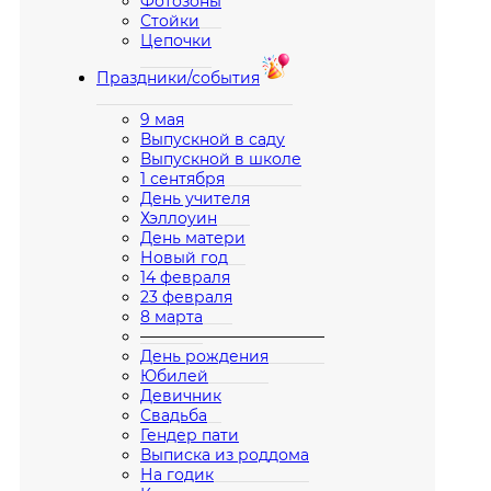
Фотозоны
Стойки
Цепочки
Праздники/события
9 мая
Выпускной в саду
Выпускной в школе
1 сентября
День учителя
Хэллоуин
День матери
Новый год
14 февраля
23 февраля
8 марта
————————————
День рождения
Юбилей
Девичник
Свадьба
Гендер пати
Выписка из роддома
На годик