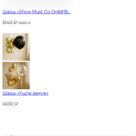
Шары «Show Must Go On&#18...
5140
₽
5680
₽
Шары «Ушла замуж»
6690
₽