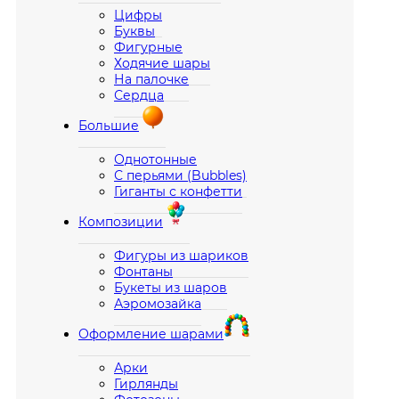
Цифры
Буквы
Фигурные
Ходячие шары
На палочке
Сердца
Большие
Однотонные
С перьями (Bubbles)
Гиганты с конфетти
Композиции
Фигуры из шариков
Фонтаны
Букеты из шаров
Аэромозайка
Оформление шарами
Арки
Гирлянды