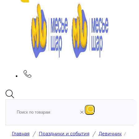
Поиск
/
/
Главная
Праздники и события
Девичник
/