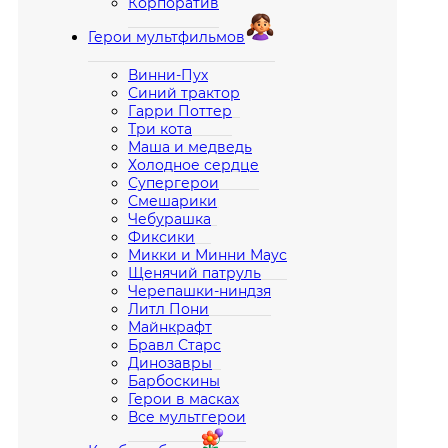
Корпоратив
Герои мультфильмов
Винни-Пух
Синий трактор
Гарри Поттер
Три кота
Маша и медведь
Холодное сердце
Супергерои
Смешарики
Чебурашка
Фиксики
Микки и Минни Маус
Щенячий патруль
Черепашки-ниндзя
Литл Пони
Майнкрафт
Бравл Старс
Динозавры
Барбоскины
Герои в масках
Все мультгерои