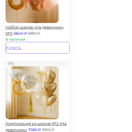
Набор шаров «На девичник»
№5
5840
₽
6990
₽
В наличии
Купить
- 9%
Композиция из шаров №2 «На
девичник»
7180
₽
7900
₽