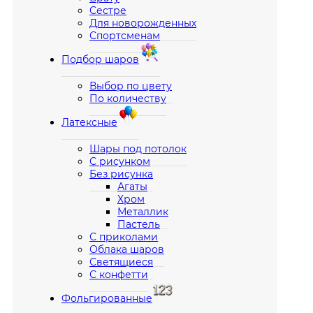
Сестре
Для новорожденных
Спортсменам
Подбор шаров
Выбор по цвету
По количеству
Латексные
Шары под потолок
С рисунком
Без рисунка
Агаты
Хром
Металлик
Пастель
С приколами
Облака шаров
Светящиеся
С конфетти
Фольгированные