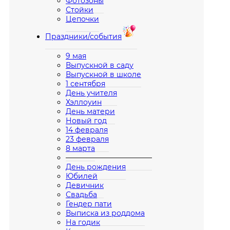
Фотозоны
Стойки
Цепочки
Праздники/события
9 мая
Выпускной в саду
Выпускной в школе
1 сентября
День учителя
Хэллоуин
День матери
Новый год
14 февраля
23 февраля
8 марта
————————————
День рождения
Юбилей
Девичник
Свадьба
Гендер пати
Выписка из роддома
На годик