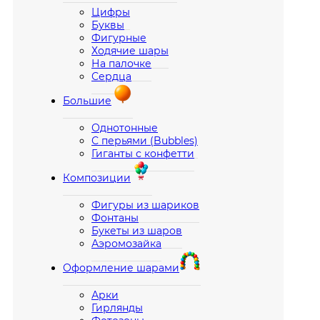
Цифры
Буквы
Фигурные
Ходячие шары
На палочке
Сердца
Большие
Однотонные
С перьями (Bubbles)
Гиганты с конфетти
Композиции
Фигуры из шариков
Фонтаны
Букеты из шаров
Аэромозайка
Оформление шарами
Арки
Гирлянды