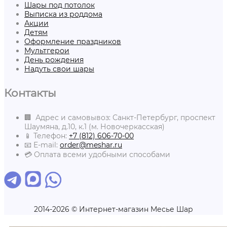
Шары под потолок
Выписка из роддома
Акции
Детям
Оформление праздников
Мультгерои
День рождения
Надуть свои шары
Контакты
🏢 Адрес и самовывоз: Санкт-Петербург, проспект
Шаумяна, д.10, к.1 (м. Новочеркасская)
📱 Телефон:
+7 (812) 606-70-00
📧 E-mail:
order@meshar.ru
💳 Оплата всеми удобными способами
2014-2026 © Интернет-магазин Месье Шар