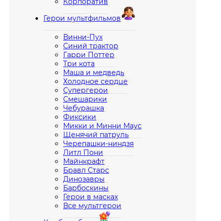
Корпоратив
Герои мультфильмов
Винни-Пух
Синий трактор
Гарри Поттер
Три кота
Маша и медведь
Холодное сердце
Супергерои
Смешарики
Чебурашка
Фиксики
Микки и Минни Маус
Щенячий патруль
Черепашки-ниндзя
Литл Пони
Майнкрафт
Бравл Старс
Динозавры
Барбоскины
Герои в масках
Все мультгерои