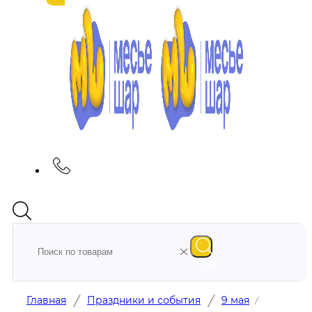
Поиск
/
/
Главная
Праздники и события
9 мая
/