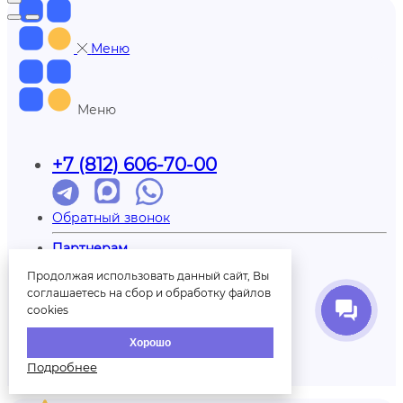
Меню
Меню
+7 (812) 606-70-00
Обратный звонок
Партнерам
Доставка
Продолжая использовать данный сайт, Вы
Отзывы
соглашаетесь на сбор и обработку файлов
Оплата
cookies
Контакты
О нас
Хорошо
Вопрос/ответ
Печать на шарах
Подробнее
Палитра шаров