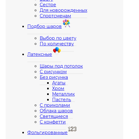
Сестре
Для новорожденных
Спортсменам
Подбор шаров
Выбор по цвету
По количеству
Латексные
Шары под потолок
С рисунком
Без рисунка
Агаты
Хром
Металлик
Пастель
С приколами
Облака шаров
Светящиеся
С конфетти
Фольгированные