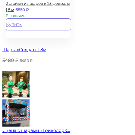
2 стойки из шаров к 23 февраля
1,5 м
6850
₽
В наличии
Купить
Шары «Солдат» 1.8м
5480
₽
6480
₽
Сцена с шарами «Триколор&...