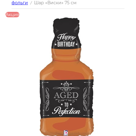
фольги
Шар «Виски» 75 см
/
Акция