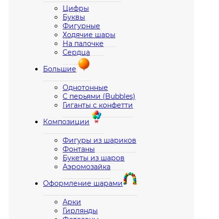
Цифры
Буквы
Фигурные
Ходячие шары
На палочке
Сердца
Большие
Однотонные
С перьями (Bubbles)
Гиганты с конфетти
Композиции
Фигуры из шариков
Фонтаны
Букеты из шаров
Аэромозайка
Оформление шарами
Арки
Гирлянды