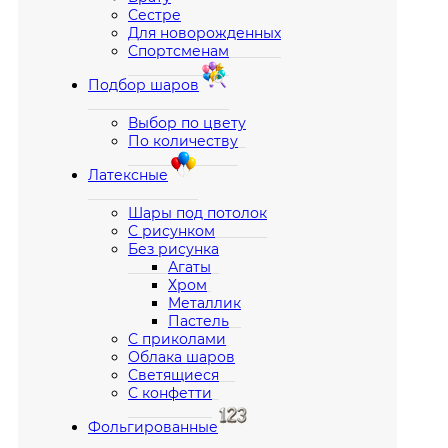
Сестре
Для новорожденных
Спортсменам
Подбор шаров
Выбор по цвету
По количеству
Латексные
Шары под потолок
С рисунком
Без рисунка
Агаты
Хром
Металлик
Пастель
С приколами
Облака шаров
Светящиеся
С конфетти
Фольгированные