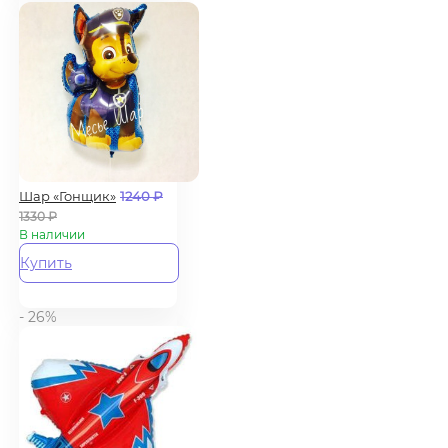
Шар «Гонщик»
1240
₽
1330
₽
В наличии
Купить
- 26%