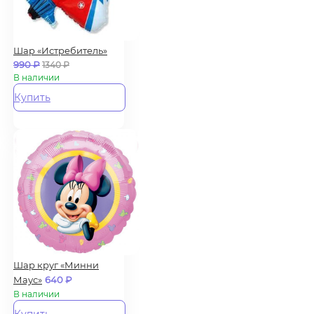
Шар «Истребитель»
990
₽
1340
₽
В наличии
Купить
Шар круг «Минни
Маус»
640
₽
В наличии