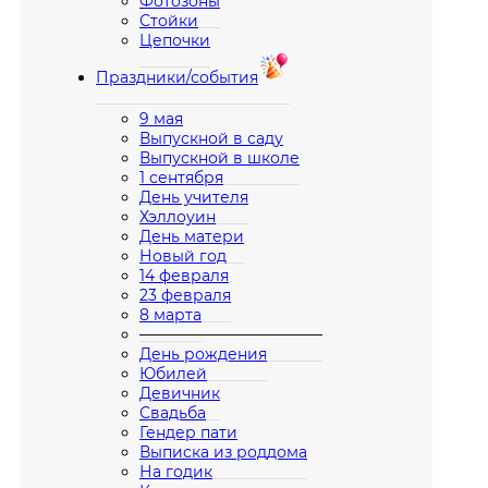
Фотозоны
Стойки
Цепочки
Праздники/события
9 мая
Выпускной в саду
Выпускной в школе
1 сентября
День учителя
Хэллоуин
День матери
Новый год
14 февраля
23 февраля
8 марта
————————————
День рождения
Юбилей
Девичник
Свадьба
Гендер пати
Выписка из роддома
На годик