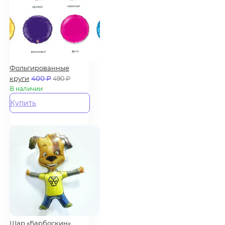
Фольгированные
круги
400
₽
490
₽
В наличии
Купить
Шар «Барбоскин»