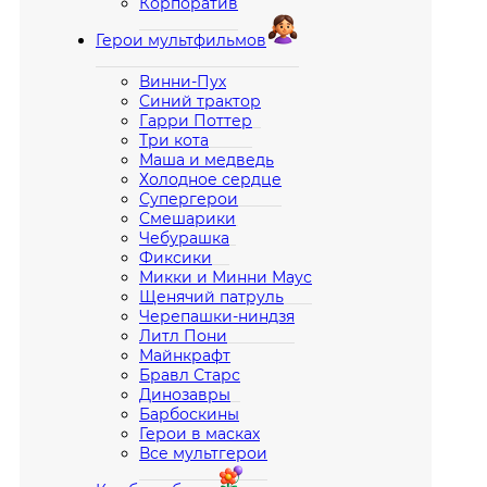
Корпоратив
Герои мультфильмов
Винни-Пух
Синий трактор
Гарри Поттер
Три кота
Маша и медведь
Холодное сердце
Супергерои
Смешарики
Чебурашка
Фиксики
Микки и Минни Маус
Щенячий патруль
Черепашки-ниндзя
Литл Пони
Майнкрафт
Бравл Старс
Динозавры
Барбоскины
Герои в масках
Все мультгерои