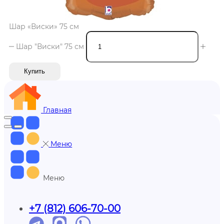
Шар «Виски» 75 см
Шар "Виски" 75 см
Купить
Главная
Меню
Меню
+7 (812) 606-70-00