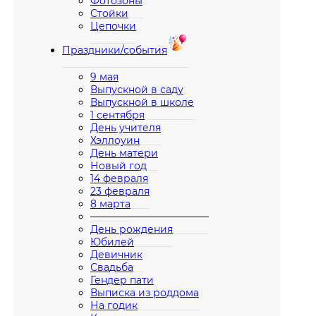
Фотозоны
Стойки
Цепочки
Праздники/события
9 мая
Выпускной в саду
Выпускной в школе
1 сентября
День учителя
Хэллоуин
День матери
Новый год
14 февраля
23 февраля
8 марта
————————————
День рождения
Юбилей
Девичник
Свадьба
Гендер пати
Выписка из роддома
На годик