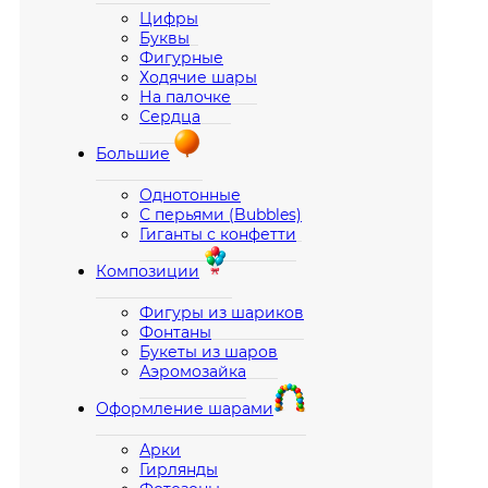
Цифры
Буквы
Фигурные
Ходячие шары
На палочке
Сердца
Большие
Однотонные
С перьями (Bubbles)
Гиганты с конфетти
Композиции
Фигуры из шариков
Фонтаны
Букеты из шаров
Аэромозайка
Оформление шарами
Арки
Гирлянды