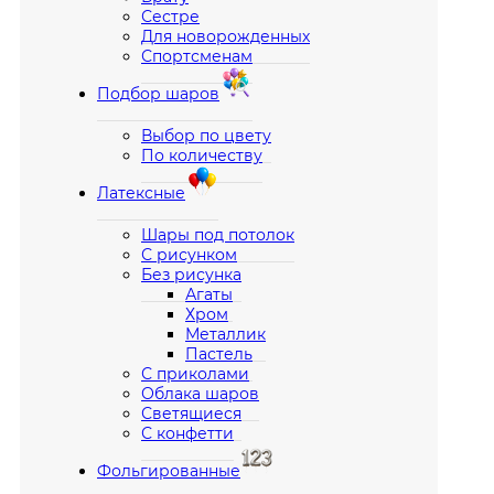
Сестре
Для новорожденных
Спортсменам
Подбор шаров
Выбор по цвету
По количеству
Латексные
Шары под потолок
С рисунком
Без рисунка
Агаты
Хром
Металлик
Пастель
С приколами
Облака шаров
Светящиеся
С конфетти
Фольгированные