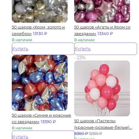
50 шаров «Хром, золото и
50 шаров «Агаты и Хром со
серебро»
13130
₽
звездами»
13340
₽
В наличии
В наличии
Купить
Купить
- 23%
50 шаров «Синие и красные
50 шаров «Пастель»
со звездами»
13390
₽
(красные-розовые-белые)...
В наличии
9360
₽
12150
₽
Купить