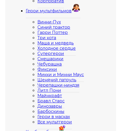
Корпоратив
Герои мультфильмов
Винни-Пух
Синий трактор
Гарри Поттер
Три кота
Маша и медведь
Холодное сердце
Супергерои
Смешарики
Чебурашка
Фиксики
Микки и Минни Маус
Щенячий патруль
Черепашки-ниндзя
Литл Пони
Майнкрафт
Бравл Старс
Динозавры
Барбоскины
Герои в масках
Все мультгерои