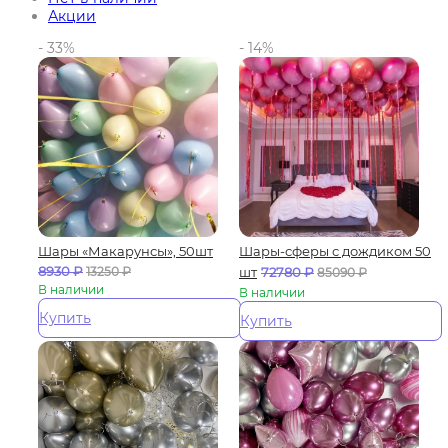
Акции
- 33%
- 14%
Шары «Макарунсы», 50шт
Шары-сферы с дождиком 50
8930
₽
13250
₽
шт
72780
₽
85090
₽
В наличии
В наличии
Купить
Купить