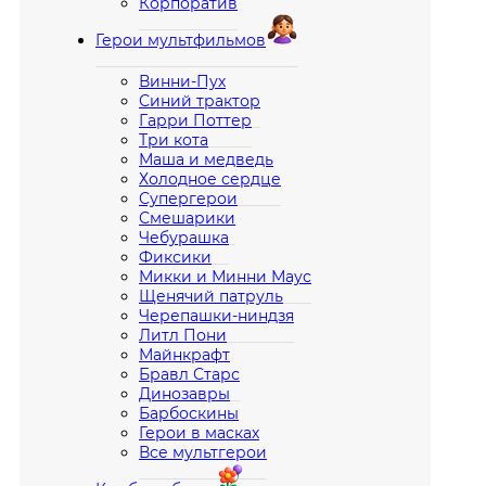
Корпоратив
Герои мультфильмов
Винни-Пух
Синий трактор
Гарри Поттер
Три кота
Маша и медведь
Холодное сердце
Супергерои
Смешарики
Чебурашка
Фиксики
Микки и Минни Маус
Щенячий патруль
Черепашки-ниндзя
Литл Пони
Майнкрафт
Бравл Старс
Динозавры
Барбоскины
Герои в масках
Все мультгерои