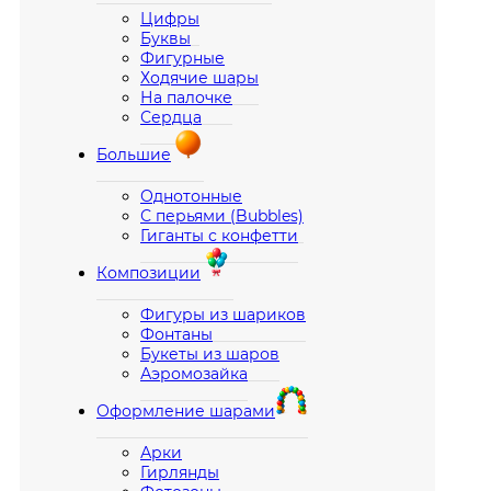
Цифры
Буквы
Фигурные
Ходячие шары
На палочке
Сердца
Большие
Однотонные
С перьями (Bubbles)
Гиганты с конфетти
Композиции
Фигуры из шариков
Фонтаны
Букеты из шаров
Аэромозайка
Оформление шарами
Арки
Гирлянды