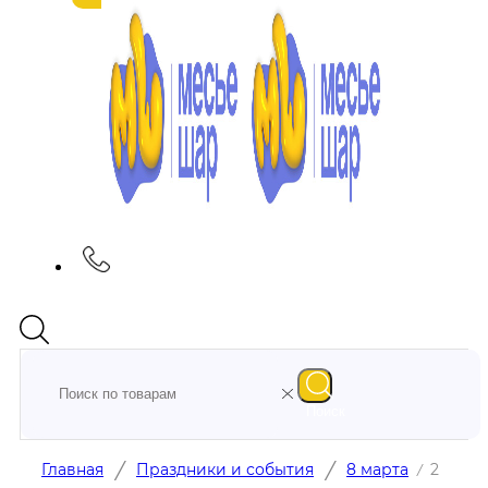
Поиск
/
/
Главная
Праздники и события
8 марта
2
/