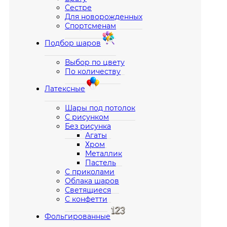
Сестре
Для новорожденных
Спортсменам
Подбор шаров
Выбор по цвету
По количеству
Латексные
Шары под потолок
С рисунком
Без рисунка
Агаты
Хром
Металлик
Пастель
С приколами
Облака шаров
Светящиеся
С конфетти
Фольгированные