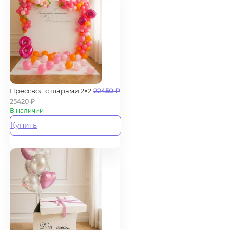
Прессвол с шарами 2×2
22450
₽
25420
₽
В наличии
Купить