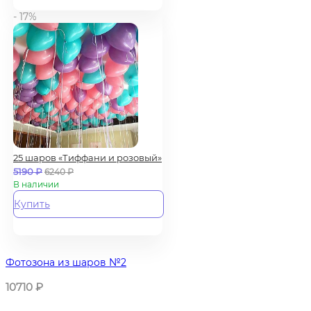
- 17%
25 шаров «Тиффани и розовый»
5190
₽
6240
₽
В наличии
Купить
Фотозона из шаров №2
10710
₽