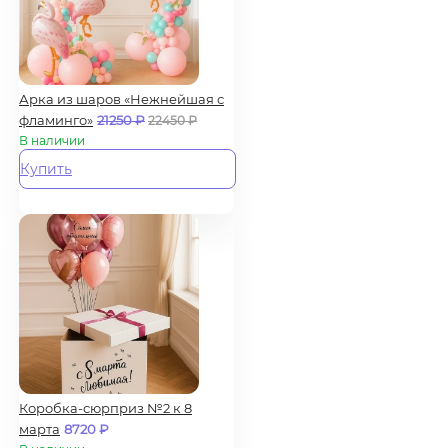
Арка из шаров «Нежнейшая с
фламинго»
21250
₽
22450
₽
В наличии
Купить
Коробка-сюрприз №2 к 8
марта
8720
₽