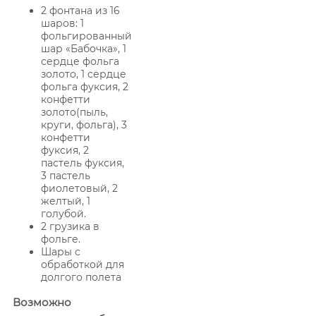
2 фонтана из 16
шаров: 1
фольгированный
шар «Бабочка», 1
сердце фольга
золото, 1 сердце
фольга фуксия, 2
конфетти
золото(пыль,
круги, фольга), 3
конфетти
фуксия, 2
пастель фуксия,
3 пастель
фиолетовый, 2
желтый, 1
голубой.
2 грузика в
фольге.
Шары с
обработкой для
долгого полета
Возможно