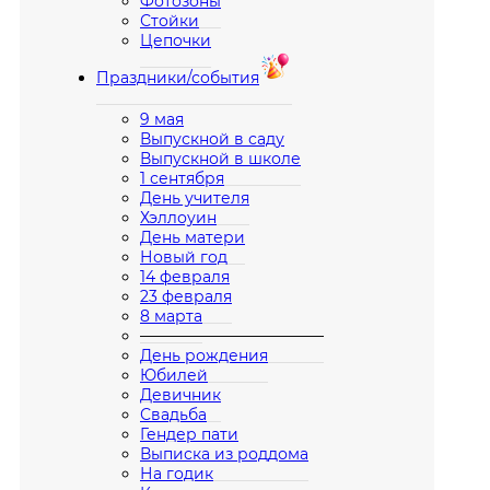
Фотозоны
Стойки
Цепочки
Праздники/события
9 мая
Выпускной в саду
Выпускной в школе
1 сентября
День учителя
Хэллоуин
День матери
Новый год
14 февраля
23 февраля
8 марта
————————————
День рождения
Юбилей
Девичник
Свадьба
Гендер пати
Выписка из роддома
На годик