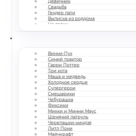
Девичник
Свадьба
Гендер пати
Выписка из роддома
На годик
Корпоратив
Винни-Пух
Синий трактор
Гарри Поттер
Три кота
Маша и медведь
Холодное сердце
Супергерои
Смешарики
Чебурашка
Фиксики
Микки и Минни Маус
Щенячий патруль
Черепашки-ниндзя
Литл Пони
Майнкрафт