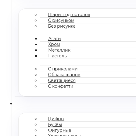
Шары под потолок
С рисунком
Без рисунка
Агаты
Хром
Металлик
Пастель
С приколами
Облака шаров
Светящиеся
С конфетти
Цифры
Буквы
Фигурные
Ходячие шары