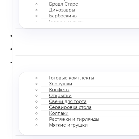
Бравл Старс
Динозавры
Барбоскины
Герои в масках
Все мультгерои
Готовые комплекты
Хлопушки
Конфеты
Открытки
Свечи для торта
Сервировка стола
Колпаки
Растяжки и гирлянды
Мягкие игрушки