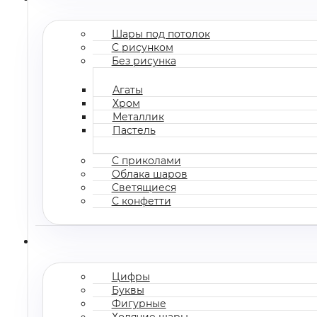
Шары под потолок
С рисунком
Без рисунка
Агаты
Хром
Металлик
Пастель
С приколами
Облака шаров
Светящиеся
С конфетти
Цифры
Буквы
Фигурные
Ходячие шары