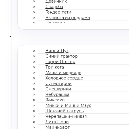
Девичник
Свадьба
Гендер пати
Выписка из роддома
На годик
Корпоратив
Винни-Пух
Синий трактор
Гарри Поттер
Три кота
Маша и медведь
Холодное сердце
Супергерои
Смешарики
Чебурашка
Фиксики
Микки и Минни Маус
Щенячий патруль
Черепашки-ниндзя
Литл Пони
Майнкрафт