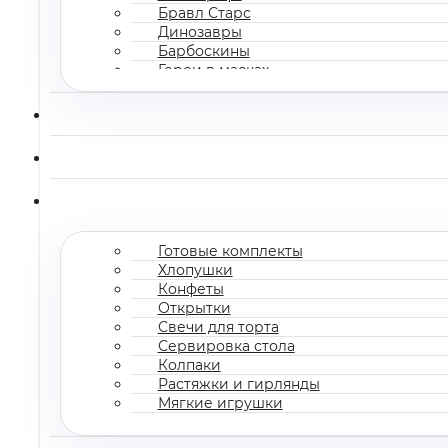
Бравл Старс
Динозавры
Барбоскины
Герои в масках
Все мультгерои
Готовые комплекты
Хлопушки
Конфеты
Открытки
Свечи для торта
Сервировка стола
Колпаки
Растяжки и гирлянды
Мягкие игрушки