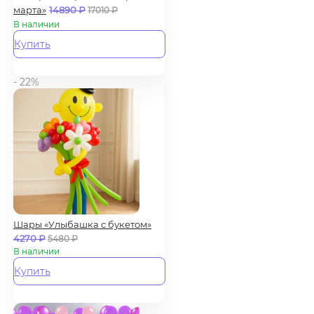
марта»
14890
₽
17010
₽
В наличии
Купить
- 22%
Шары «Улыбашка с букетом»
4270
₽
5480
₽
В наличии
Купить