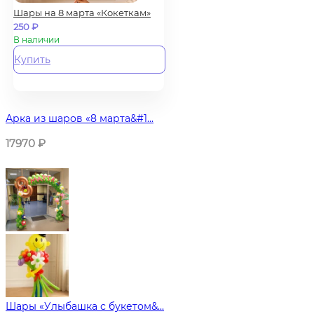
Шары на 8 марта «Кокеткам»
250
₽
В наличии
Купить
Арка из шаров «8 марта&#1...
17970
₽
Шары «Улыбашка с букетом&...