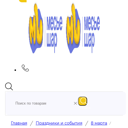
Поиск
/
/
Главная
Праздники и события
8 марта
/