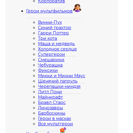
Корпоратив
Герои мультфильмов
Винни-Пух
Синий трактор
Гарри Поттер
Три кота
Маша и медведь
Холодное сердце
Супергерои
Смешарики
Чебурашка
Фиксики
Микки и Минни Маус
Щенячий патруль
Черепашки-ниндзя
Литл Пони
Майнкрафт
Бравл Старс
Динозавры
Барбоскины
Герои в масках
Все мультгерои