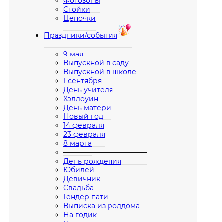
Фотозоны
Стойки
Цепочки
Праздники/события
9 мая
Выпускной в саду
Выпускной в школе
1 сентября
День учителя
Хэллоуин
День матери
Новый год
14 февраля
23 февраля
8 марта
————————————
День рождения
Юбилей
Девичник
Свадьба
Гендер пати
Выписка из роддома
На годик