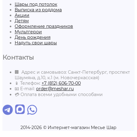
Шары под потолок
Выписка из роддома
Акции
Детям
Оформление праздников
Мультгерои
День рождения
Надуть свои шары
Контакты
🏢 Адрес и самовывоз: Санкт-Петербург, проспект
Шаумяна, д.10, к.1 (м. Новочеркасская)
📱 Телефон:
+7 (812) 606-70-00
📧 E-mail:
order@meshar.ru
💳 Оплата всеми удобными способами
2014-2026 © Интернет-магазин Месье Шар