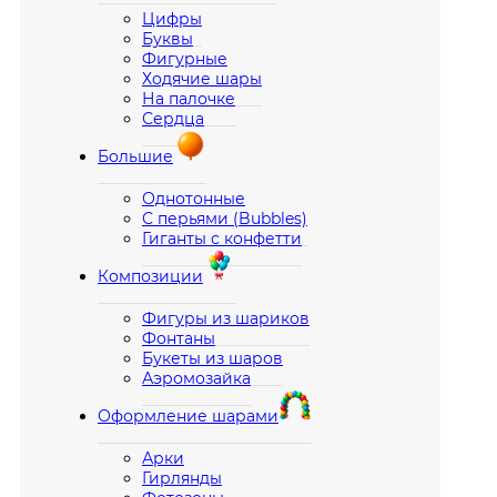
Цифры
Буквы
Фигурные
Ходячие шары
На палочке
Сердца
Большие
Однотонные
С перьями (Bubbles)
Гиганты с конфетти
Композиции
Фигуры из шариков
Фонтаны
Букеты из шаров
Аэромозайка
Оформление шарами
Арки
Гирлянды