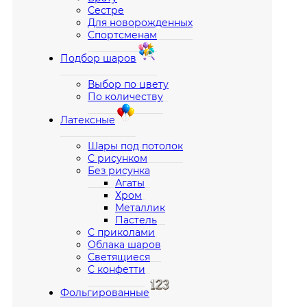
Сестре
Для новорожденных
Спортсменам
Подбор шаров
Выбор по цвету
По количеству
Латексные
Шары под потолок
С рисунком
Без рисунка
Агаты
Хром
Металлик
Пастель
С приколами
Облака шаров
Светящиеся
С конфетти
Фольгированные