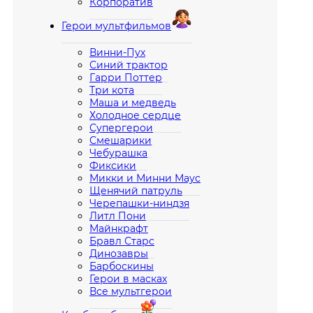
Корпоратив
Герои мультфильмов
Винни-Пух
Синий трактор
Гарри Поттер
Три кота
Маша и медведь
Холодное сердце
Супергерои
Смешарики
Чебурашка
Фиксики
Микки и Минни Маус
Щенячий патруль
Черепашки-ниндзя
Литл Пони
Майнкрафт
Бравл Старс
Динозавры
Барбоскины
Герои в масках
Все мультгерои