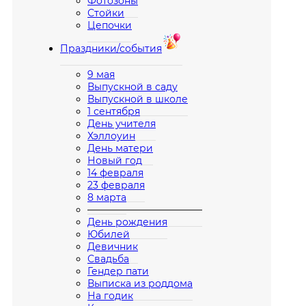
Фотозоны
Стойки
Цепочки
Праздники/события
9 мая
Выпускной в саду
Выпускной в школе
1 сентября
День учителя
Хэллоуин
День матери
Новый год
14 февраля
23 февраля
8 марта
————————————
День рождения
Юбилей
Девичник
Свадьба
Гендер пати
Выписка из роддома
На годик