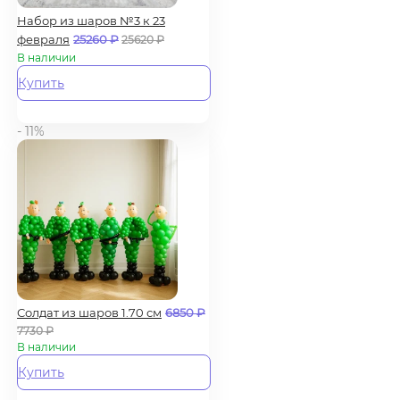
Набор из шаров №3 к 23
февраля
25260
₽
25620
₽
В наличии
Купить
- 11%
Солдат из шаров 1.70 см
6850
₽
7730
₽
В наличии
Купить