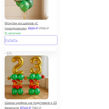
Фонтан из шаров «С
праздником»
3320
₽
3760
₽
В наличии
Купить
- 6%
Шары-цифры на подставке к 23
февраля
6740
₽
7180
₽