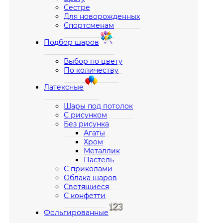
Сестре
Для новорожденных
Спортсменам
Подбор шаров
Выбор по цвету
По количеству
Латексные
Шары под потолок
С рисунком
Без рисунка
Агаты
Хром
Металлик
Пастель
С приколами
Облака шаров
Светящиеся
С конфетти
Фольгированные