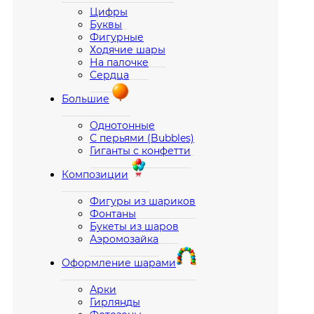
Цифры
Буквы
Фигурные
Ходячие шары
На палочке
Сердца
Большие
Однотонные
С перьями (Bubbles)
Гиганты с конфетти
Композиции
Фигуры из шариков
Фонтаны
Букеты из шаров
Аэромозайка
Оформление шарами
Арки
Гирлянды