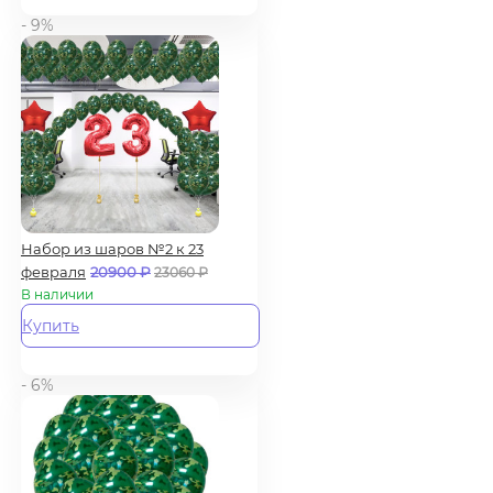
- 9%
Набор из шаров №2 к 23
февраля
20900
₽
23060
₽
В наличии
Купить
- 6%