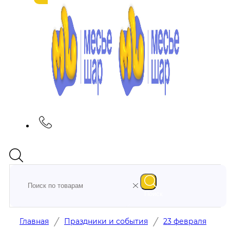
Поиск
/
/
Главная
Праздники и события
23 февраля