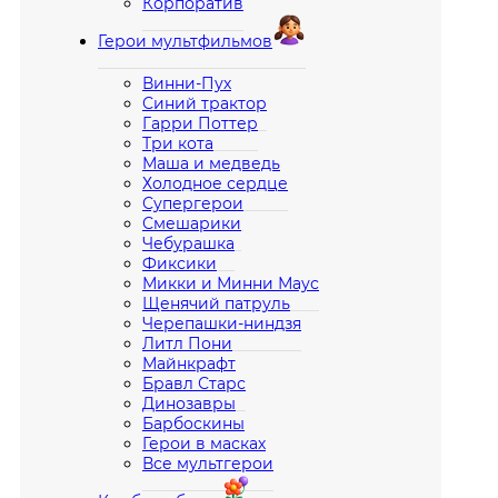
Корпоратив
Герои мультфильмов
Винни-Пух
Синий трактор
Гарри Поттер
Три кота
Маша и медведь
Холодное сердце
Супергерои
Смешарики
Чебурашка
Фиксики
Микки и Минни Маус
Щенячий патруль
Черепашки-ниндзя
Литл Пони
Майнкрафт
Бравл Старс
Динозавры
Барбоскины
Герои в масках
Все мультгерои