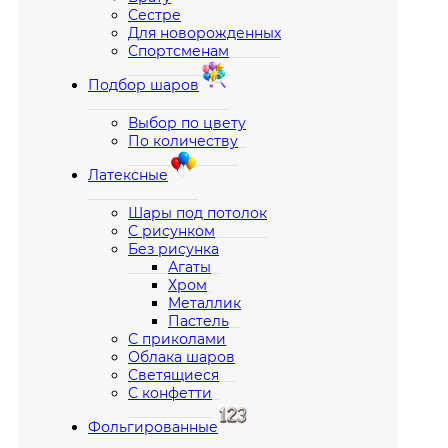
Сестре
Для новорожденных
Спортсменам
Подбор шаров
Выбор по цвету
По количеству
Латексные
Шары под потолок
С рисунком
Без рисунка
Агаты
Хром
Металлик
Пастель
С приколами
Облака шаров
Светящиеся
С конфетти
Фольгированные