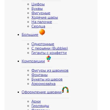
Цифры
Буквы
Фигурные
Ходячие шары
На палочке
Сердца
Большие
Однотонные
С перьями (Bubbles)
Гиганты с конфетти
Композиции
Фигуры из шариков
Фонтаны
Букеты из шаров
Аэромозайка
Оформление шарами
Арки
Гирлянды