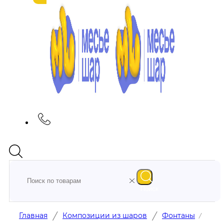
Поиск
/
/
Главная
Композиции из шаров
Фонтаны
/