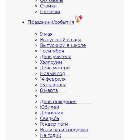
Фотозоны
Стойки
Цепочки
Праздники/события
9 мая
Выпускной в саду
Выпускной в школе
1 сентября
День учителя
Хэллоуин
День матери
Новый год
14 февраля
23 февраля
8 марта
————————————
День рождения
Юбилей
Девичник
Свадьба
Гендер пати
Выписка из роддома
На годик