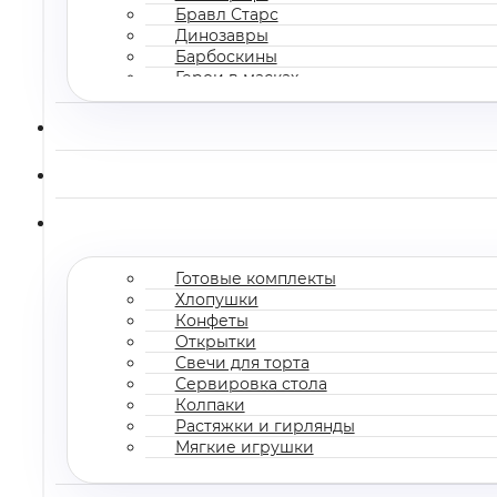
Бравл Старс
Динозавры
Барбоскины
Герои в масках
Все мультгерои
Готовые комплекты
Хлопушки
Конфеты
Открытки
Свечи для торта
Сервировка стола
Колпаки
Растяжки и гирлянды
Мягкие игрушки