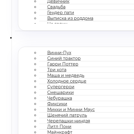
Девичник
Свадьба
Гендер пати
Выписка из роддома
На годик
Корпоратив
Винни-Пух
Синий трактор
Гарри Поттер
Три кота
Маша и медведь
Холодное сердце
Супергерои
Смешарики
Чебурашка
Фиксики
Микки и Минни Маус
Щенячий патруль
Черепашки-ниндзя
Литл Пони
Майнкрафт