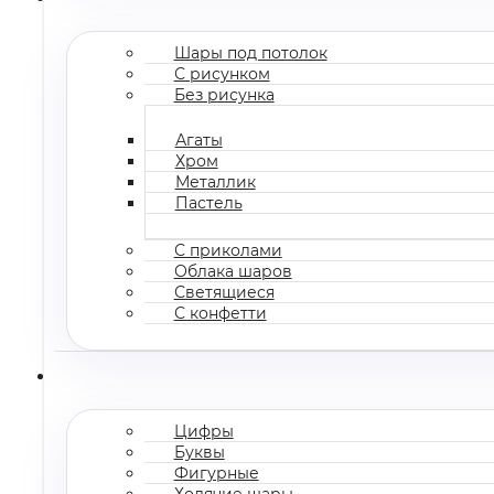
Шары под потолок
С рисунком
Без рисунка
Агаты
Хром
Металлик
Пастель
С приколами
Облака шаров
Светящиеся
С конфетти
Цифры
Буквы
Фигурные
Ходячие шары