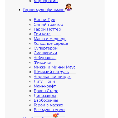
Корпоратив
Герои мультфильмов
Винни-Пух
Синий трактор
Гарри Поттер
Три кота
Маша и медведь
Холодное сердце
Супергерои
Смешарики
Чебурашка
Фиксики
Микки и Минни Маус
Щенячий патруль
Черепашки-ниндзя
Литл Пони
Майнкрафт
Бравл Старс
Динозавры
Барбоскины
Герои в масках
Все мультгерои