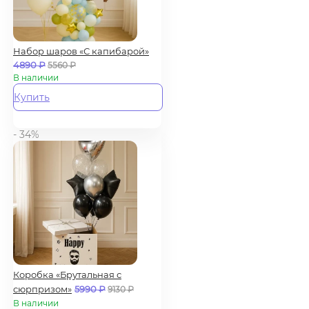
Набор шаров «С капибарой»
4890
₽
5560
₽
В наличии
Купить
- 34%
Коробка «Брутальная с
сюрпризом»
5990
₽
9130
₽
В наличии