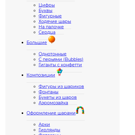
Цифры
Буквы
Фигурные
Ходячие шары
На палочке
Сердца
Большие
Однотонные
С перьями (Bubbles)
Гиганты с конфетти
Композиции
Фигуры из шариков
Фонтаны
Букеты из шаров
Аэромозайка
Оформление шарами
Арки
Гирлянды