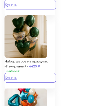
Купить
Набор шаров на праздник
«Изумрудный»
4420
₽
В наличии
Купить