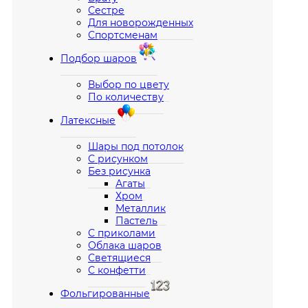
Сестре
Для новорожденных
Спортсменам
Подбор шаров
Выбор по цвету
По количеству
Латексные
Шары под потолок
С рисунком
Без рисунка
Агаты
Хром
Металлик
Пастель
С приколами
Облака шаров
Светящиеся
С конфетти
Фольгированные