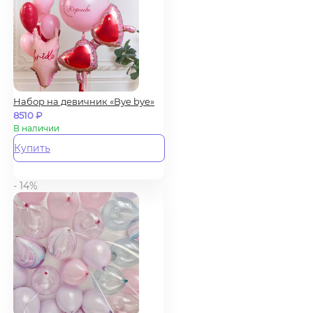
Набор на девичник «Bye bye»
8510
₽
В наличии
Купить
- 14%