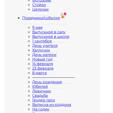
Фотозоны
Стойки
Цепочки
Праздники/события
9 мая
Выпускной в саду
Выпускной в школе
1 сентября
День учителя
Хэллоуин
День матери
Новый год
14 февраля
23 февраля
8 марта
————————————
День рождения
Юбилей
Девичник
Свадьба
Гендер пати
Выписка из роддома
На годик