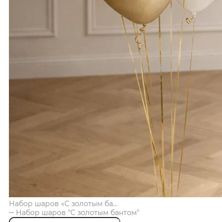
Набор шаров «С золотым ба...
Набор шаров "С золотым бантом"