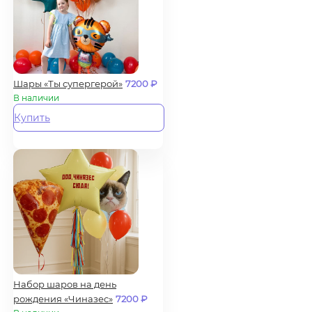
Шары «Ты супергерой»
7200
₽
В наличии
Купить
Набор шаров на день
рождения «Чиназес»
7200
₽